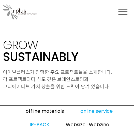
대메뉴
포트폴리오
GROW
SUSTAINABLY
아이알플러스가 진행한 주요 프로젝트들을 소개합니다.
각 프로젝트마다 심도 깊은 브레인스토밍과
크리에이티브 가치 창출을 위한 노력이 담겨 있습니다.
포트폴리오 구분 키워드
offline materials
online service
IR-PACK
Websize · Webzine
포트폴리오 소개