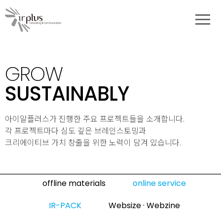
대메뉴
포트폴리오
GROW
SUSTAINABLY
아이알플러스가 진행한 주요 프로젝트들을 소개합니다.
각 프로젝트마다 심도 깊은 브레인스토밍과
크리에이티브 가치 창출을 위한 노력이 담겨 있습니다.
포트폴리오 구분 키워드
offline materials
online service
IR-PACK
Websize · Webzine
포트폴리오 소개